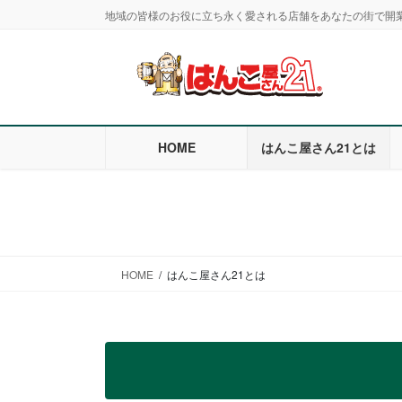
コ
ナ
地域の皆様のお役に立ち永く愛される店舗をあなたの街で開
ン
ビ
テ
ゲ
ン
ー
ツ
シ
に
ョ
移
ン
HOME
はんこ屋さん21とは
動
に
移
動
HOME
はんこ屋さん21とは